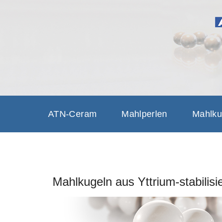
ATN-CER
GRINDING SOLUTIONS, G
ATN-Ceram
Mahlperlen
Mahlku
Mahlkugeln aus Yttrium-stabilis