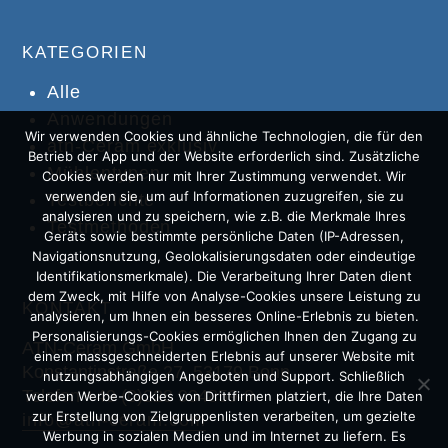
KATEGORIEN
Alle
Anwendungen
Wir verwenden Cookies und ähnliche Technologien, die für den
atn-Ceram exklusiv
Betrieb der App und der Website erforderlich sind. Zusätzliche
Mühlentypen
Cookies werden nur mit Ihrer Zustimmung verwendet. Wir
verwenden sie, um auf Informationen zuzugreifen, sie zu
Testberichte
analysieren und zu speichern, wie z.B. die Merkmale Ihres
Testmethoden
Geräts sowie bestimmte persönliche Daten (IP-Adressen,
Navigationsnutzung, Geolokalisierungsdaten oder eindeutige
Identifikationsmerkmale). Die Verarbeitung Ihrer Daten dient
dem Zweck, mit Hilfe von Analyse-Cookies unsere Leistung zu
KONTAKT
analysieren, um Ihnen ein besseres Online-Erlebnis zu bieten.
Personalisierungs-Cookies ermöglichen Ihnen den Zugang zu
ATN-Ceram GmbH
einem massgeschneiderten Erlebnis auf unserer Website mit
Konstantinstraße 27, 53179 Bonn
nutzungsabhängigen Angeboten und Support. Schließlich
Telefon +49 (0)228 934859-0
werden Werbe-Cookies von Drittfirmen platziert, die Ihre Daten
zur Erstellung von Zielgruppenlisten verarbeiten, um gezielte
info@atn-ceram.com
Werbung in sozialen Medien und im Internet zu liefern. Es