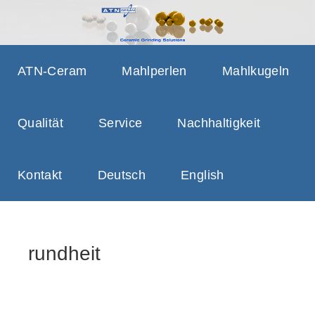
ATN-CERAM CERAMIC
GRINDING SOLUTIONS, GRINDING
GRINDING SOLUTIONS
BEADS, GRINDING SAFETY
ATN-Ceram
Mahlperlen
Mahlkugeln
Qualität
Service
Nachhaltigkeit
Kontakt
Deutsch
English
rundheit