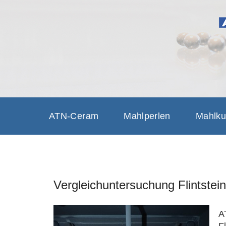
ATN-CER
GRINDING SOLUTIONS, G
ATN-Ceram
Mahlperlen
Mahlku
Vergleichuntersuchung Flintstei
A
F