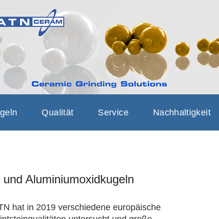
AM CERAMIC 
RINDING BEADS, GRINDI
SOLUTIONS
geln
Qualität
Service
Nachhaltigkeit
n und Aluminiumoxidkugeln
TN hat in 2019 verschiedene europäische
lintsteinqualitäten untersucht und große