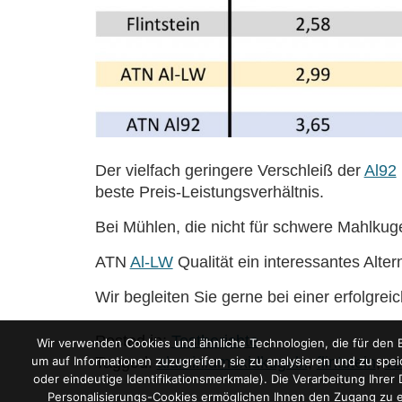
Der vielfach geringere Verschleiß der
Al92
beste Preis-Leistungsverhältnis.
Bei Mühlen, die nicht für schwere Mahlkuge
ATN
Al-LW
Qualität ein interessantes Altern
Wir begleiten Sie gerne bei einer erfolgre
Posted in:
Testberichte
Wir verwenden Cookies und ähnliche Technologien, die für den B
Tagged:
aluminiumoxidkugeln
,
flintstein
,
ve
um auf Informationen zuzugreifen, sie zu analysieren und zu spe
oder eindeutige Identifikationsmerkmale). Die Verarbeitung Ihrer
Personalisierungs-Cookies ermöglichen Ihnen den Zugang zu 