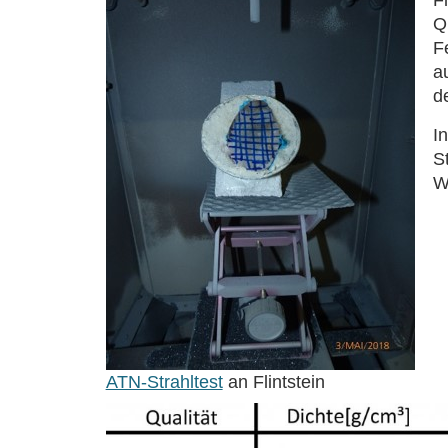
Q
F
a
d
In
S
W
ATN-Strahltest
an Flintstein