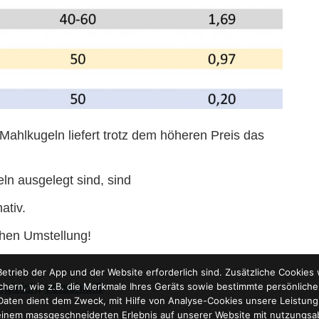
Mahlkugeln liefert trotz dem höheren Preis das
ln ausgelegt sind, sind
ativ.
ichen Umstellung!
etrieb der App und der Website erforderlich sind. Zusätzliche Cookie
rgleich
,
verschleiß
ichern, wie z.B. die Merkmale Ihres Geräts sowie bestimmte persönlich
 Daten dient dem Zweck, mit Hilfe von Analyse-Cookies unsere Leistung
einem massgeschneiderten Erlebnis auf unserer Website mit nutzungs