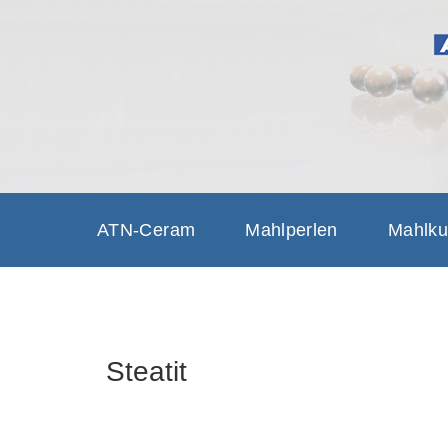
ATN-CER
GRINDING SOLUTIONS, G
ATN-Ceram
Mahlperlen
Mahlku
Steatit