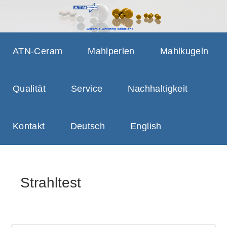
ATN-CERAM CERAMIC
GRINDING SOLUTIONS, GRINDING
GRINDING SOLUTIONS
BEADS, GRINDING SAFETY
ATN-Ceram
Mahlperlen
Mahlkugeln
Qualität
Service
Nachhaltigkeit
Kontakt
Deutsch
English
Strahltest