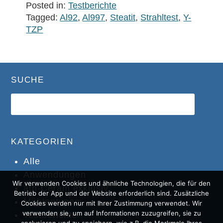
Posted in:
Testberichte
Tagged:
Al92
,
Al997
,
Steatit
,
Strahltest
,
Y-
TZP
SUCHE
KATEGORIEN
Alle
Anwendungen
Wir verwenden Cookies und ähnliche Technologien, die für den
atn-Ceram exklusiv
Betrieb der App und der Website erforderlich sind. Zusätzliche
Mühlentypen
Cookies werden nur mit Ihrer Zustimmung verwendet. Wir
verwenden sie, um auf Informationen zuzugreifen, sie zu
Testberichte